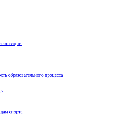
рганизации
сть образовательного процесса
ся
дам спорта