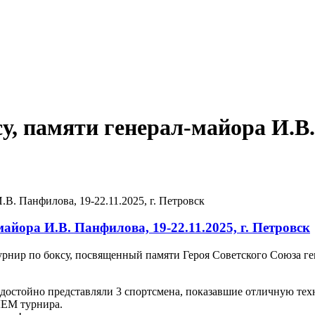
, памяти генерал-майора И.В. П
В. Панфилова, 19-22.11.2025, г. Петровск
айора И.В. Панфилова, 19-22.11.2025, г. Петровск
урнир по боксу, посвященный памяти Героя Советского Союза г
остойно представляли 3 спортсмена, показавшие отличную техн
ЛЕМ турнира.