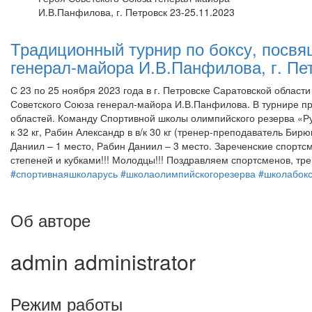
И.В.Панфилова, г. Петровск 23-25.11.2023
Традиционный турнир по боксу, посв
генерал-майора И.В.Панфилова, г. Пет
С 23 по 25 ноября 2023 года в г. Петровске Саратовской облас
Советского Союза генерал-майора И.В.Панфилова. В турнире пр
областей. Команду Спортивной школы олимпийского резерва «Ру
к 32 кг, Рабин Александр в в/к 30 кг (тренер-преподаватель Би
Даниил – 1 место, Рабин Даниил – 3 место. Зареченские спор
степеней и кубками!!! Молодцы!!! Поздравляем спортсменов, тре
#спортивнаяшколарусь
#школаолимпийскогорезерва
#школабокс
Об авторе
admin
administrator
Режим работы