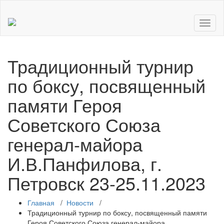
Показ
Скры
нави
Традиционный турнир
по боксу, посвященный
памяти Героя
Советского Союза
генерал-майора
И.В.Панфилова, г.
Петровск 23-25.11.2023
Главная
/
Новости
/
Традиционный турнир по боксу, посвященный памяти
Героя Советского Союза генерал-майора