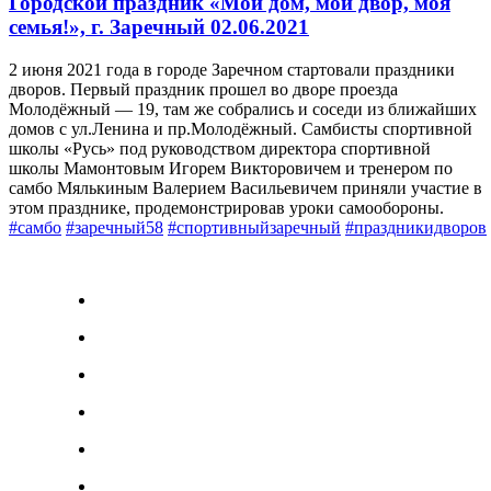
Городской праздник «Мой дом, мой двор, моя
семья!», г. Заречный 02.06.2021
2 июня 2021 года в городе Заречном стартовали праздники
дворов. Первый праздник прошел во дворе проезда
Молодёжный — 19, там же собрались и соседи из ближайших
домов с ул.Ленина и пр.Молодёжный. Самбисты спортивной
школы «Русь» под руководством директора спортивной
школы Мамонтовым Игорем Викторовичем и тренером по
самбо Мялькиным Валерием Васильевичем приняли участие в
этом празднике, продемонстрировав уроки самообороны.
#самбо
#заречный58
#спортивныйзаречный
#праздникидворов