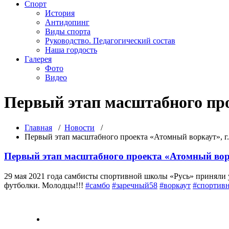
Спорт
История
Антидопинг
Виды спорта
Руководство. Педагогический состав
Наша гордость
Галерея
Фото
Видео
Первый этап масштабного про
Главная
/
Новости
/
Первый этап масштабного проекта «Атомный воркаут», г.
Первый этап масштабного проекта «Атомный ворк
29 мая 2021 года самбисты спортивной школы «Русь» приняли 
футболки. Молодцы!!!
#самбо
#заречный58
#воркаут
#спортив