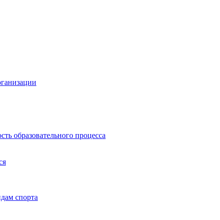
рганизации
сть образовательного процесса
ся
дам спорта