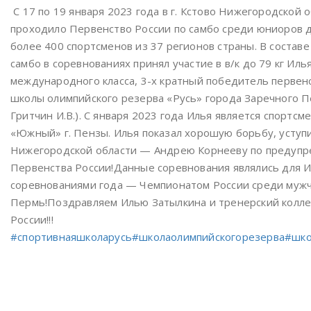
С 17 по 19 января 2023 года в г. Кстово Нижегородской
проходило Первенство России по самбо среди юниоров до
более 400 спортсменов из 37 регионов страны. В состав
самбо в соревнованиях принял участие в в/к до 79 кг Ил
международного класса, 3-х кратный победитель первенс
школы олимпийского резерва «Русь» города Заречного Пе
Гритчин И.В.). С января 2023 года Илья является спортс
«Южный» г. Пензы. Илья показал хорошую борьбу, уступив
Нижегородской области — Андрею Корнееву по предупр
Первенства России!Данные соревнования являлись для 
соревнованиями года — Чемпионатом России среди мужчин
Пермь!Поздравляем Илью Затылкина и тренерский колле
России!!!
#спортивнаяшколарусь
#школаолимпийскогорезерва
#шко