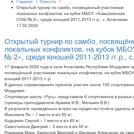
Главная
/
Новости
/
Открытый турнир по самбо, посвящённый участникам
локальных конфликтов, на кубок МБОУ «Ковылкинская
СОШ № 2», среди юношей 2011-2013 гг.р., с. Кочелаево
17.02.2024
Открытый турнир по самбо, посвящён
локальных конфликтов, на кубок МБ
№ 2», среди юношей 2011-2013 гг.р., с
17 февраля 2024 года в селе Кочелаево Республики Мордовия п
посвящённый участникам локальных конфликтов, на кубок МБО
юношей 2011-2013 гг.р.
В данных соревнованиях приняли участие около 100 спортсмено
Мордовия.
Спортивную школу «Русь» представили 6 спортсменов в разных 
(тренеры-преподаватели Аржаев И.В., Мялькин В.В.)
В результате проведённых встреч на пьедестал почёта удалось 
Максимов Ян – 1 место в в/к 50 кг;
Кодыркин Сергей – 1 место в в/к 60 кг;
Севостьянов Дмитрий – 3 место в в/к 50 кг.
Романков Марк, Караулов Дмитрий и Щетинин Александр не смогл