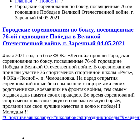
Главная
/
Новости
/
Городские соревнования по боксу, посвященные 76-ой
годовщине Победы в Великой Отечественной войне, г.
Заречный 04.05.2021
Городские соревнования по боксу, посвященные
76-ой годовщине Победы в Великой
Отечественной войне, г. Заречный 04.05.2021
4 мая 2021 года на базе ФОКа «Лесной» прошли Городские
соревнования по боксу, посвященные 76-ой годовщине
Победы в Великой Отечественной войне. В соревнованиях
приняли участие 36 спортсменов спортивной школы «Русь»,
ФОКа «Лесной», п. Чемодановка. На парад открытия
соревнований юные боксеры вышли с портретами своих
родственников, воевавших на фронтах войны, тем самым
отдавая дань памяти своих прадедов. Во время соревнований
спортсмены показали яркую и содержательную борьбу,
проявили все свои лучшие качества и волю к победе!!!
Молодцы!!!
#Спортивнаяшколарусь
#школабокса
#праздникпобеды
#9маяден